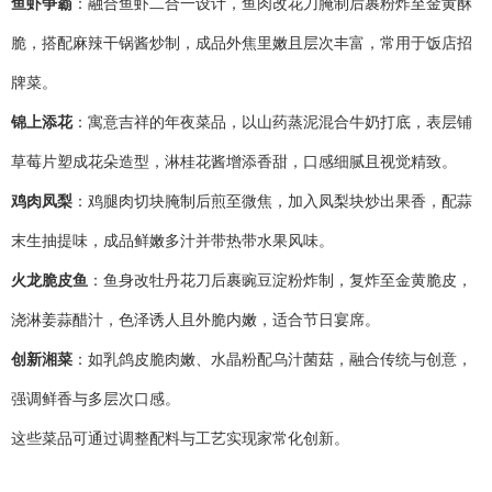
鱼虾争霸
‌：融合鱼虾二合一设计，鱼肉改花刀腌制后裹粉炸至金黄酥
脆，搭配麻辣干锅酱炒制，成品外焦里嫩且层次丰富，常用于饭店招
牌菜‌。
锦上添花
‌：寓意吉祥的年夜菜品，以山药蒸泥混合牛奶打底，表层铺
草莓片塑成花朵造型，淋桂花酱增添香甜，口感细腻且视觉精致‌。
鸡肉凤梨
‌：鸡腿肉切块腌制后煎至微焦，加入凤梨块炒出果香，配蒜
末生抽提味，成品鲜嫩多汁并带热带水果风味‌。
火龙脆皮鱼
‌：鱼身改牡丹花刀后裹豌豆淀粉炸制，复炸至金黄脆皮，
浇淋姜蒜醋汁，色泽诱人且外脆内嫩，适合节日宴席‌。
创新湘菜
‌：如乳鸽皮脆肉嫩、水晶粉配乌汁菌菇，融合传统与创意，
强调鲜香与多层次口感‌。
这些菜品可通过调整配料与工艺实现家常化创新。